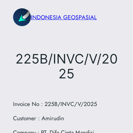
Skip
to
INDONESIA GEOSPASIAL
content
225B/INVC/V/20
25
Invoice No : 225B/INVC/V/2025
Customer : Amirudin
Company : PT. Difa Cipta Mandiri