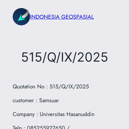
Skip
to
INDONESIA GEOSPASIAL
content
515/Q/IX/2025
Quotation No : 515/Q/IX/2025
customer : Samsuar
Company : Universitas Hasanuddin
Telp : 085255927650 /